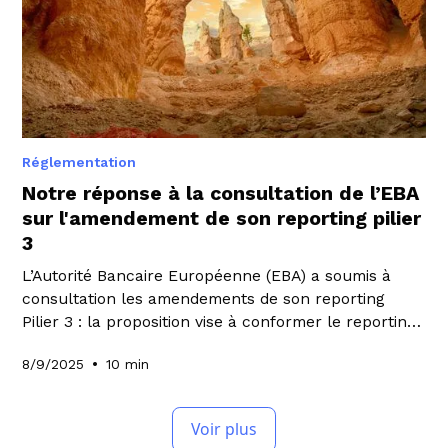
pourraient façonner l'avenir de la planification de la
transition au Royaume-Uni.
Réglementation
Notre réponse à la consultation de l’EBA
sur l'amendement de son reporting pilier
3
L’Autorité Bancaire Européenne (EBA) a soumis à
consultation les amendements de son reporting
Pilier 3 : la proposition vise à conformer le reporting
aux exigences du CRR3, à l’améliorer en tenant
•
8/9/2025
10 min
compte des rapports publiés les années
précédentes et à l'aligner sur les changements
réglementaires liés à Omnibus. Découvrez dans cet
Voir plus
article la réponse de Weefin à cette consultation.