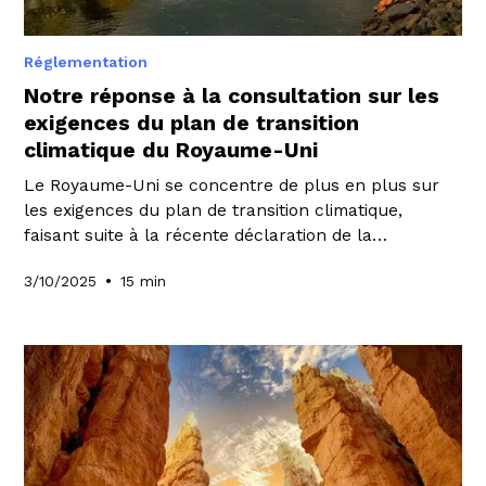
Réglementation
Notre réponse à la consultation sur les
exigences du plan de transition
climatique du Royaume-Uni
Le Royaume-Uni se concentre de plus en plus sur
les exigences du plan de transition climatique,
faisant suite à la récente déclaration de la
Chancelière selon laquelle, plutôt que de poursuivre
•
3/10/2025
15 min
une taxonomie verte britannique, le gouvernement
donnerait la priorité aux politiques « les plus
importantes » pour stimuler les investissements
dans la transition tout en maintenant la compétitivité
mondiale du Royaume-Uni. Chez WeeFin, nous avons
partagé notre point de vue en répondant à la
consultation sur les exigences du plan de transition
climatique. Découvrez nos réponses dans ce blog
pour comprendre comment ces exigences