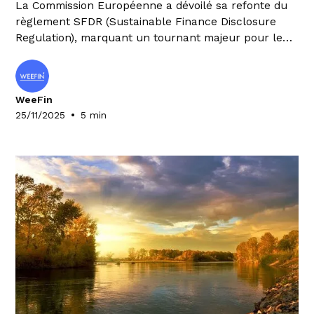
La Commission Européenne a dévoilé sa refonte du
règlement SFDR (Sustainable Finance Disclosure
Regulation), marquant un tournant majeur pour le
secteur financier. Cette mise à jour profonde impose
aux acteurs du marché de repenser leur
organisation et leurs processus, avec des
WeeFin
répercussions significatives sur leurs coûts
•
25/11/2025
5 min
opérationnels.