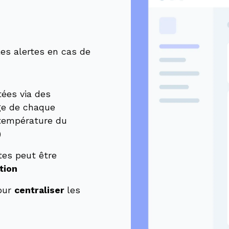
es alertes en cas de
ées via des
ge de chaque
, température du
)
rtes peut être
tion
pour
centraliser
les