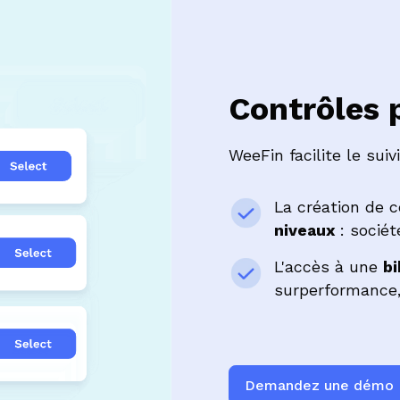
Contrôles 
WeeFin facilite le suiv
La création de 
niveaux
: sociét
L'accès à une
b
surperformance, o
Demandez une démo