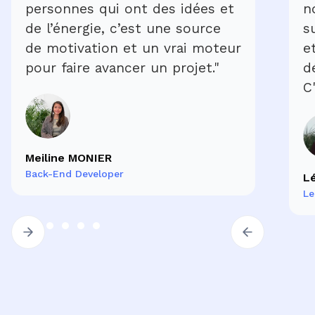
personnes qui ont des idées et
n
de l’énergie, c’est une source
s
de motivation et un vrai moteur
e
pour faire avancer un projet."
d
C
Meiline MONIER
Back-End Developer
L
Le