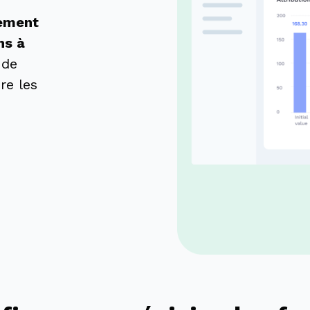
ement
ns à
 de
re les