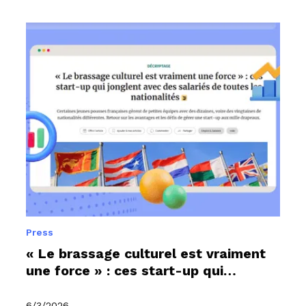
Press
« Le brassage culturel est vraiment
une force » : ces start-up qui
jonglent avec des salariés de toutes
les nationalités
6/3/2026