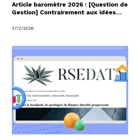
Article baromètre 2026 : [Question de
Gestion] Contrairement aux idées
reçues, les fonds ESG gagnent en
maturité et les pratiques
27/2/2026
progressent