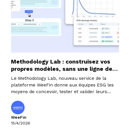
Methodology Lab : construisez vos
propres modèles, sans une ligne de
code
Le Methodology Lab, nouveau service de la
plateforme WeeFin donne aux équipes ESG les
moyens de concevoir, tester et valider leurs
propres modèles de scoring, en toute
autonomie, dans un environnement sécurisé.
WeeFin
15/4/2026