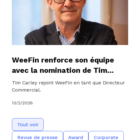
WeeFin renforce son équipe
avec la nomination de Tim
Carley au poste de Directeur
Tim Carley rejoint WeeFin en tant que Directeur
Commercial
Commercial.
13/2/2026
Tout voir
Revue de presse
Award
Corporate