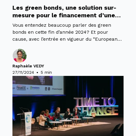
Les green bonds, une solution sur-
mesure pour le financement d’une
économie plus durable ?
Vous entendez beaucoup parler des green
bonds en cette fin d’année 2024? Et pour
cause, avec l’entrée en vigueur du “European
Green Bond Standard”en décembre, ils sont au
cœur de l’actualité réglementaire.
Raphaèle VEDY
•
27/11/2024
5 min