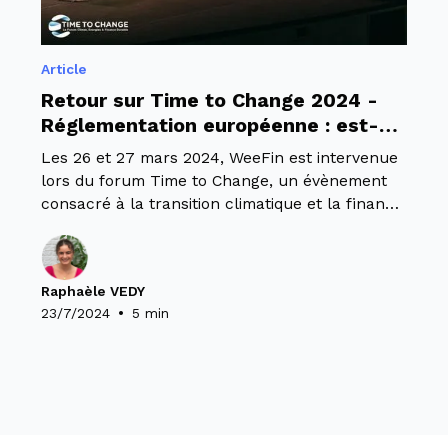
Article
Retour sur Time to Change 2024 -
Réglementation européenne : est-
elle prête pour faciliter
Les 26 et 27 mars 2024, WeeFin est intervenue
l’investissement durable ?
lors du forum Time to Change, un évènement
consacré à la transition climatique et la finance
verte.
Raphaèle VEDY
•
23/7/2024
5 min