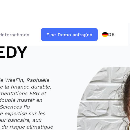
DE
Unternehmen
Eine Demo anfragen
EDY
 de WeeFin, Raphaèle
e la finance durable,
ementations ESG et
double master en
 Sciences Po
 expertise sur les
eur bancaire, aux
n du risque climatique