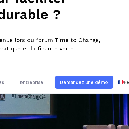
durable ?
venue lors du forum Time to Change,
atique et la finance verte.
F
es
Entreprise
Demandez une démo