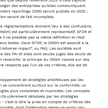
ibles que depuis novembre 2023. À cela s’ajoute
à exiger des entreprises qu’elles communiquent
miers reportings CSRD seront publiés en 2025 ;
tion seront de fait incomplets.
tes réglementations donnent lieu à des confusions.
DNSH) est particulièrement représentatif. SFDR et
 il ne possède pas la même définition et n’est
ux textes. Dans SFDR, le DNSH est associé à la
 Adverse Impact”, ou PAI). Les sociétés sont
e des PAI et elles sont seules juges des seuils de
 en revanche, le principe du DNSH repose sur des
 ne respecte pas l’un de ces critères, elle est de
eloppement de stratégies ambitieuses par les
on se concentrent surtout sur la conformité, ce
logies plus complexes et nuancées. Les concepts
rticulièrement délaissés par les stratégies
 - c’est-à-dire la prise en compte de critères liés
a société, dont l’intégration demeure assez peu