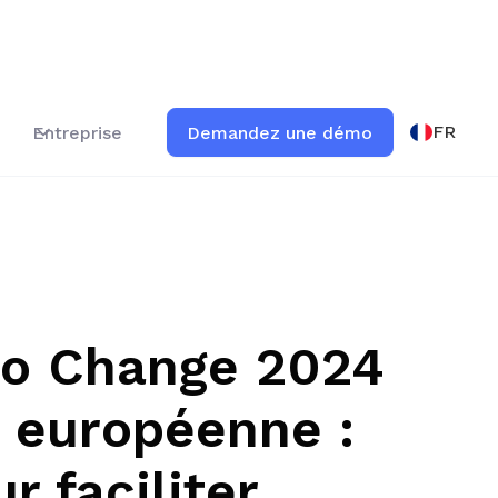
FR
Entreprise
Demandez une démo
to Change 2024
 européenne :
r faciliter