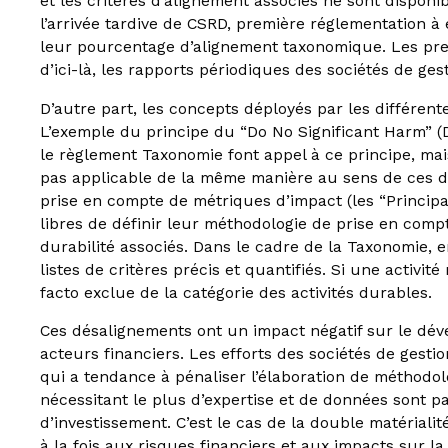
et les critères d’alignement associés ne sont dispon
l’arrivée tardive de CSRD, première réglementation 
leur pourcentage d’alignement taxonomique. Les pre
d’ici-là, les rapports périodiques des sociétés de ges
D’autre part, les concepts déployés par les différen
L’exemple du principe du “Do No Significant Harm” (
le règlement Taxonomie font appel à ce principe, mais
pas applicable de la même manière au sens de ces de
prise en compte de métriques d’impact (les “Principal
libres de définir leur méthodologie de prise en compt
durabilité associés. Dans le cadre de la Taxonomie,
listes de critères précis et quantifiés. Si une activité
facto exclue de la catégorie des activités durables.
Ces désalignements ont un impact négatif sur le dév
acteurs financiers. Les efforts des sociétés de gesti
qui a tendance à pénaliser l’élaboration de méthodo
nécessitant le plus d’expertise et de données sont pa
d’investissement. C’est le cas de la double matérialité
à la fois aux risques financiers et aux impacts sur l