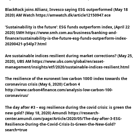
BlackRock joins Allianz, Invesco saying ESG outperformed (May 18
2020) AM Watch https://amwatch.dk/article12150947.ece
‘Sustainability is the future’: ESG funds outperform index, (April 22
2020) SMH https://www.smh.com.au/business/banking-and-
finance/sustainability-is-the-future-esg-funds-outperform-index-
20200421-p54lp7.html
Are sustainable indices resilient during market corrections? (May 25,
2020), UBS AM https://www.ubs.com/global/en/asset-
management/insights/etf/2020/sustainable-indices-resilient.html
The resilience of the euronext low carbon 100® index towards the
coronavirus crisis (May 6, 2020) Carbon 4
http://www.carbon4finance.com/analysis-low-carbon-100-
coronavirus/
The day after #3 – esg resilience during the covid crisis: is green the
new gold? (May 18, 2020) Amundi https://research-
center.amundi.com/page/Article/2020/05/The-day-after-3-ESG-
Resilience-During-the-Covid-Crisis-Is-Green-the-New-Gold?
search=true