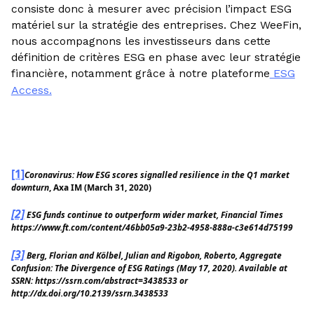
consiste donc à mesurer avec précision l’impact ESG
matériel sur la stratégie des entreprises. Chez WeeFin,
nous accompagnons les investisseurs dans cette
définition de critères ESG en phase avec leur stratégie
financière, notamment grâce à notre plateforme
ESG
Access.
[1]
Coronavirus: How ESG scores signalled resilience in the Q1 market
downturn
, Axa IM (March 31, 2020)
[2]
ESG funds continue to outperform wider market, Financial Times
https://www.ft.com/content/46bb05a9-23b2-4958-888a-c3e614d75199
[3]
Berg, Florian and Kölbel, Julian and Rigobon, Roberto, Aggregate
Confusion: The Divergence of ESG Ratings (May 17, 2020). Available at
SSRN: https://ssrn.com/abstract=3438533 or
http://dx.doi.org/10.2139/ssrn.3438533