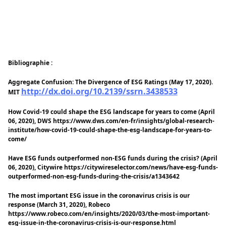
Bibliographie :
Aggregate Confusion: The Divergence of ESG Ratings (May 17, 2020).
http://dx.doi.org/10.2139/ssrn.3438533
MIT
How Covid-19 could shape the ESG landscape for years to come (April
06, 2020), DWS https://www.dws.com/en-fr/insights/global-research-
institute/how-covid-19-could-shape-the-esg-landscape-for-years-to-
come/
Have ESG funds outperformed non-ESG funds during the crisis? (April
06, 2020), Citywire https://citywireselector.com/news/have-esg-funds-
outperformed-non-esg-funds-during-the-crisis/a1343642
The most important ESG issue in the coronavirus crisis is our
response (March 31, 2020), Robeco
https://www.robeco.com/en/insights/2020/03/the-most-important-
esg-issue-in-the-coronavirus-crisis-is-our-response.html