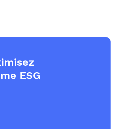
ximisez
orme ESG