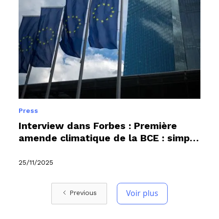
Press
Interview dans Forbes : Première
amende climatique de la BCE : simple
symbole ou début d’un régime de
sanctions ?
25/11/2025
Voir plus
Previous