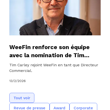
WeeFin renforce son équipe
avec la nomination de Tim
Carley au poste de Directeur
Tim Carley rejoint WeeFin en tant que Directeur
Commercial
Commercial.
13/2/2026
Tout voir
Revue de presse
Award
Corporate