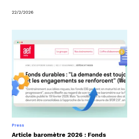
un déclassement avec la réforme de
SFDR - L'Agefi
22/2/2026
Press
Article baromètre 2026 : Fonds