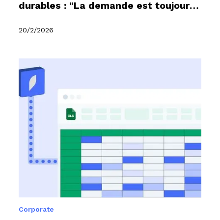
durables : "La demande est toujours
là et les engagements se renforcent"
(Weefin)
20/2/2026
Corporate