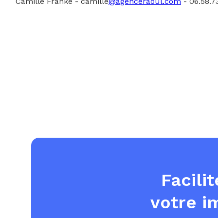
Camille Franke - camille
@agenceraoul.com
- 06.58.7
Facili
votre i