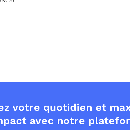
3.62.79
tez votre quotidien et ma
mpact avec notre platef