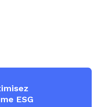
ximisez
orme ESG