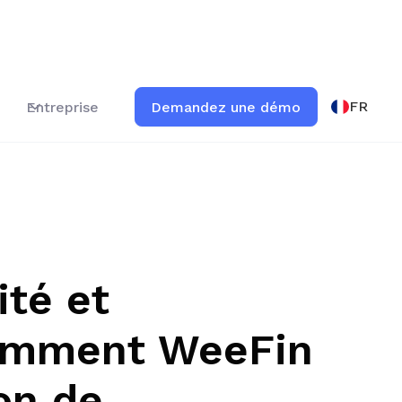
FR
Entreprise
Demandez une démo
ité et
comment WeeFin
on de