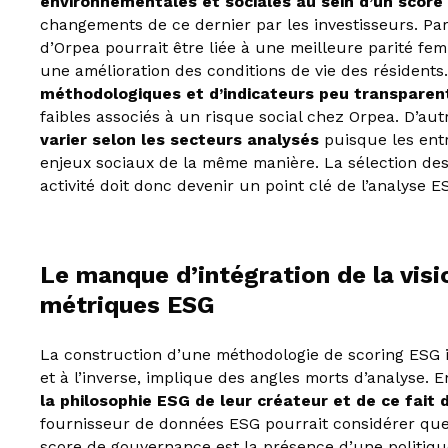
environnementales et sociales au sein d’un score
changements de ce dernier par les investisseurs. Pa
d’Orpea pourrait être liée à une meilleure parité f
une amélioration des conditions de vie des résidents.
méthodologiques et d’indicateurs peu transparen
faibles associés à un risque social chez Orpea. D’aut
varier selon les secteurs analysés
puisque les entr
enjeux sociaux de la même manière. La sélection des
activité doit donc devenir un point clé de l’analyse 
Le manque d’intégration de la visio
métriques ESG
La construction d’une méthodologie de scoring ESG 
et à l’inverse, implique des angles morts d’analyse. E
la philosophie ESG de leur créateur et de ce fait 
fournisseur de données ESG pourrait considérer que 
score de gouvernance est la présence d’une politique