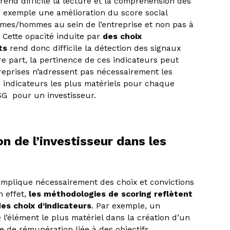
rend difficile la lecture et la compréhension des
r exemple une amélioration du score social
emmes/hommes au sein de l’entreprise et non pas à
 Cette opacité induite par
des choix
ts
rend donc difficile la détection des signaux
re part, la pertinence de ces indicateurs peut
eprises n’adressent pas nécessairement les
 indicateurs les plus matériels pour chaque
ESG pour un investisseur.
n de l’investisseur dans les
implique nécessairement des choix et convictions
n effet,
les méthodologies de scoring reflètent
des choix d’indicateurs
. Par exemple, un
l’élément le plus matériel dans la création d’un
 de rémunération liée à des objectifs