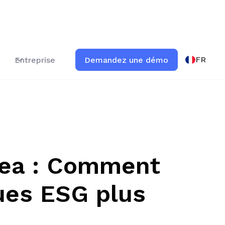
FR
Entreprise
Demandez une démo
pea : Comment
ues ESG plus