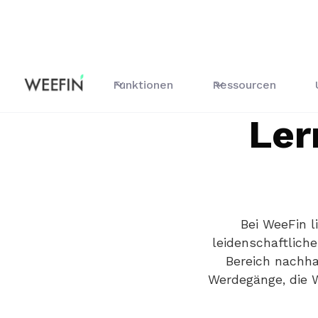
Funktionen
Ressourcen
Ler
Bei WeeFin l
leidenschaftlich
Bereich nachha
Werdegänge, die W