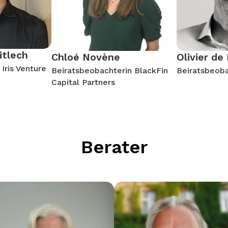
itlech
Chloé Novène
Olivier de
Iris Venture
Beiratsbeobachterin BlackFin
Beiratsbeoba
Capital Partners
Berater