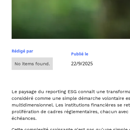
Rédigé par
Publié le
22/9/2025
No items found.
Le paysage du reporting ESG connaît une transformat
considéré comme une simple démarche volontaire es
multidimensionnel. Les institutions financières se r
prolifération de cadres réglementaires, chacun avec
échéances.
Cette complexité croissante n'est pas qu'une simple c